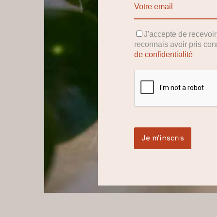
J'accepte de recevoi
reconnais avoir pris co
de confidentialité