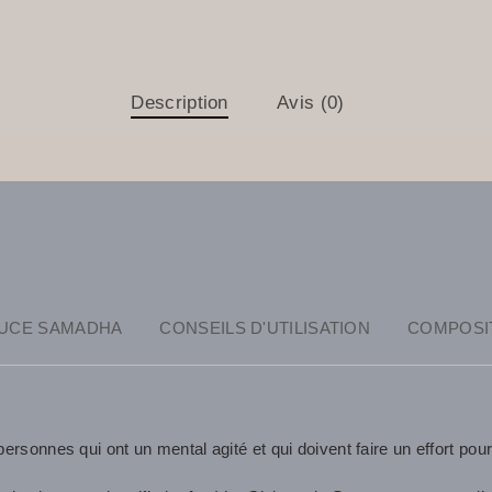
Description
Avis (0)
UCE SAMADHA
CONSEILS D'UTILISATION
COMPOSI
ersonnes qui ont un mental agité et qui doivent faire un effort pou