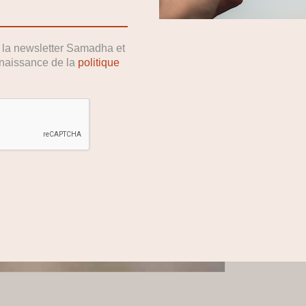
Am
Descrip
r la newsletter Samadha et
nnaissance de la
politique
En sto
ajout