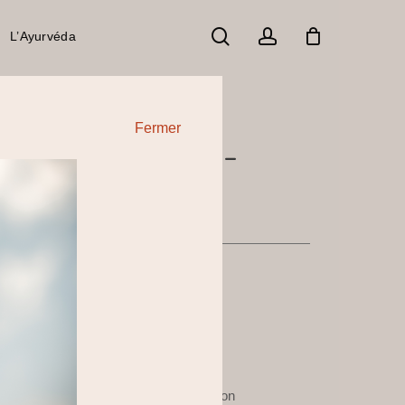
search
account
L’Ayurvéda
ser votre avis sur “Infusion Buddhi – Concentration”
cté
pour publier un avis.
Fermer
FUSION BUDDHI –
NCENTRATION
€
• 20 sachets
aise le mental
intient une concentration sans tension