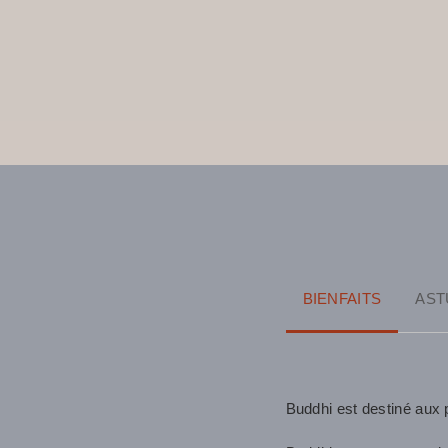
BIENFAITS
AST
Buddhi est destiné aux p