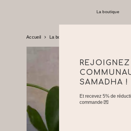
Skip
to
La boutique
main
content
Accueil
La boutique
Non classé
article re
REJOIGNEZ
COMMUNA
SAMADHA !
Et recevez 5% de réducti
commande 💌