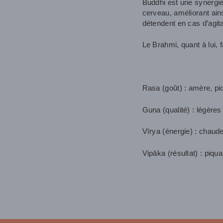
Buddhi est une synergie 
cerveau, améliorant ains
détendent en cas d’agita
Le Brahmi, quant à lui, 
Rasa (goût) : amère, pi
Guṇa (qualité) : légère
Vīrya (énergie) : chaud
Vipāka (résultat) : piqu