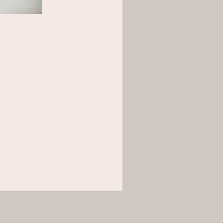
éliore la mémorisation
tion détaillée
ck
er au panier