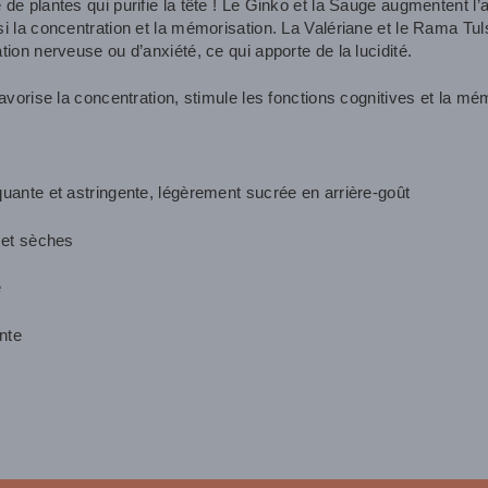
de plantes qui purifie la tête ! Le Ginko et la Sauge augmentent l’a
i la concentration et la mémorisation. La Valériane et le Rama Tulsi
tion nerveuse ou d’anxiété, ce qui apporte de la lucidité.
favorise la concentration, stimule les fonctions cognitives et la mé
quante et astringente, légèrement sucrée en arrière-goût
s et sèches
e
ante