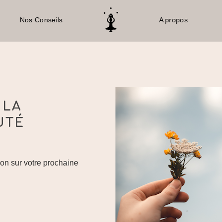
Nos Conseils
A propos
Soyez le premier à lais
Vous devez être
conne
ntrée1
Infusion Buddhi – Concentration
IN
CO
 LA
UTÉ
Atma
4,50
on sur votre prochaine
Ap
Ma