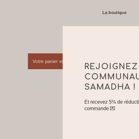
Skip
to
La boutique
main
content
Votre panier est actuellement vide.
REJOIGNEZ
COMMUNA
SAMADHA !
Et recevez 5% de réducti
commande 💌