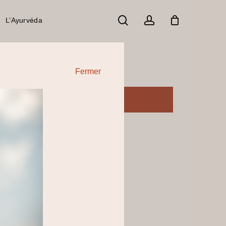
search
account
L’Ayurvéda
Fermer