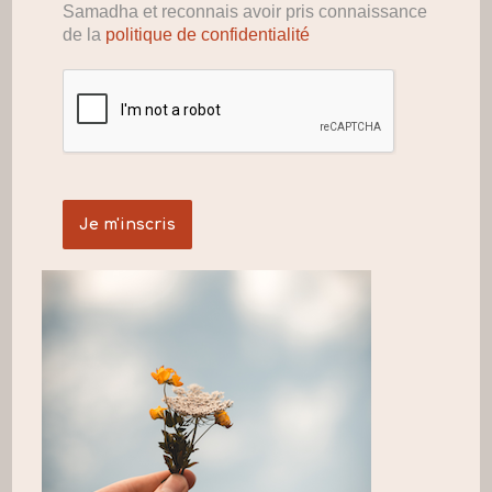
Samadha et reconnais avoir pris connaissance
de la
politique de confidentialité
SHAMPOING SOLIDE
ANTIPELLICULAIRE
Melo Ayurvéda
12,00
€
• 80 g
Lave en douceur
Apaise le cuir chevelu irrité et réduit les
pellicules et les démangeaisons
Détoxifie le cuir chevelu des pollutions
extérieures
Description détaillée
Plus que 1 en stock