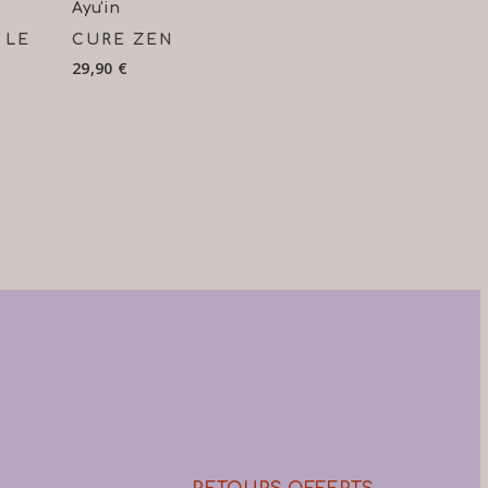
Ajouter Au Panier
Ayu'in
 LE
CURE ZEN
29,90
€