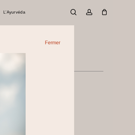
search
account
L’Ayurvéda
 le premier à laisser votre avis sur “Ashwagandha”
 devez être
connecté
pour publier un avis.
Fermer
HWAGANDHA
ara
€
• 125 gélules
imule et revitalise
ti-stress
ante adaptogène