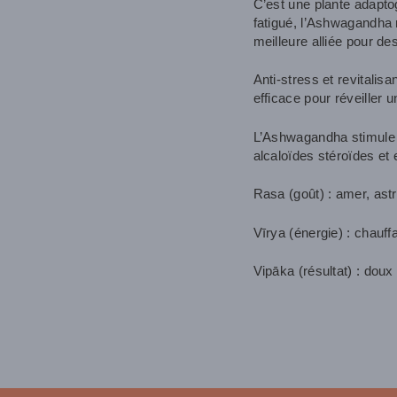
C’est une plante adapto
fatigué, l’Ashwagandha r
meilleure alliée pour des
Anti-stress et revitalis
efficace pour réveiller 
L’Ashwagandha stimule a
alcaloïdes stéroïdes et 
Rasa (goût) : amer, ast
Vīrya (énergie) : chauff
Vipāka (résultat) : doux