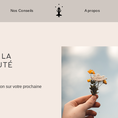
Nos Conseils
A propos
Soyez
Vous
og cycle menstruel
Ashwagandha
AS
 LA
Samsk
UTÉ
12,50
on sur votre prochaine
St
An
Pl