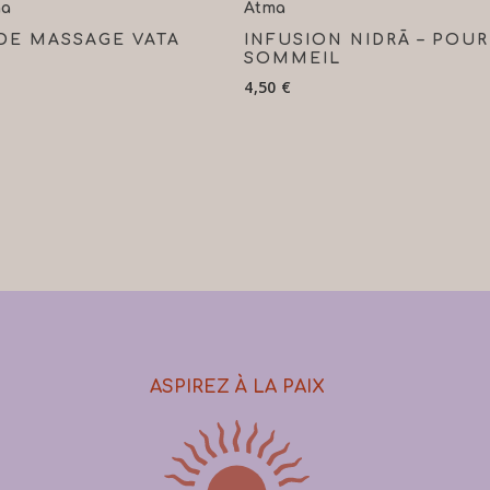
Lire La Suite
Ajouter Au Panier
na
Atma
DE MASSAGE VATA
INFUSION NIDRĀ – POUR
SOMMEIL
4,50
€
ASPIREZ À LA PAIX