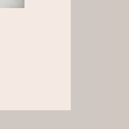
tion détaillée
ue 2 en stock
er au panier