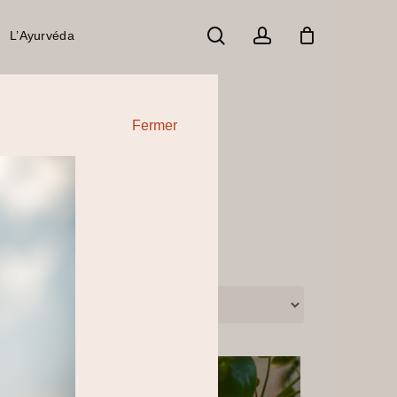
search
account
L’Ayurvéda
Fermer