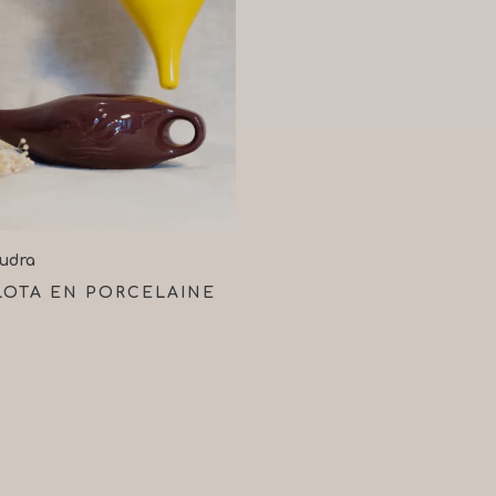
oix Des Options
udra
LOTA EN PORCELAINE