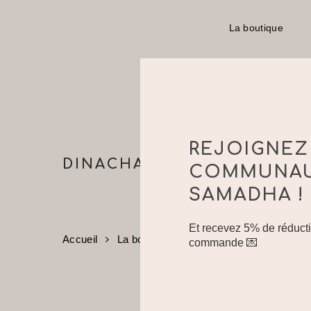
Skip
to
La boutique
main
content
REJOIGNEZ
DINACHARYA
COMMUNA
SAMADHA !
Et recevez 5% de réducti
Accueil
La boutique
Non classé
Dinachar
commande 💌