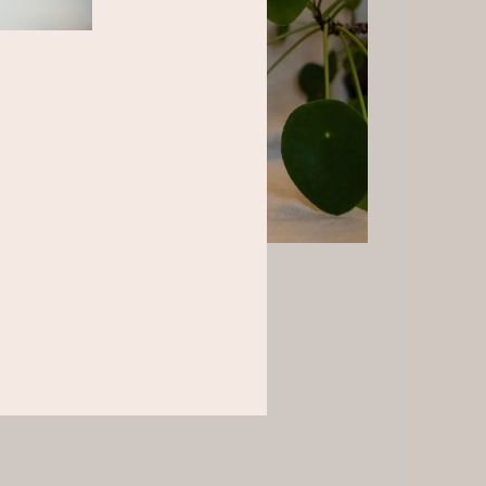
Ajouter Au Panier
Samskara
IVRE
HUILE DE NASYA
6,90
€