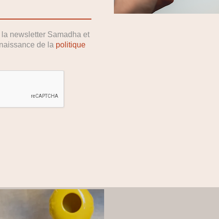
r la newsletter Samadha et
nnaissance de la
politique
Lire La Suite
Lire La Suite
nat
Chin Mudra
FRICE À L’EXTRAIT DE
GRATTE LANGUE EN CU
AK
10,90
€