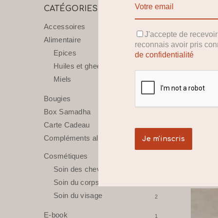
CATÉGORIES DE PRODUITS
Accessoires
4
J'accepte de recevoi
Alimentaire
15
reconnais avoir pris co
Epices
de confidentialité
10
Huiles et ghee
3
Miels
2
Bougies
2
Box Samadha
8
Ayurve
Carte Cadeau
1
DENTI
Compléments alimentaires
8
MISW
Cosmétiques
6,80
€
14
Soin des cheveux
4
Soin du corps
8
Soin du visage
2
E-book
1