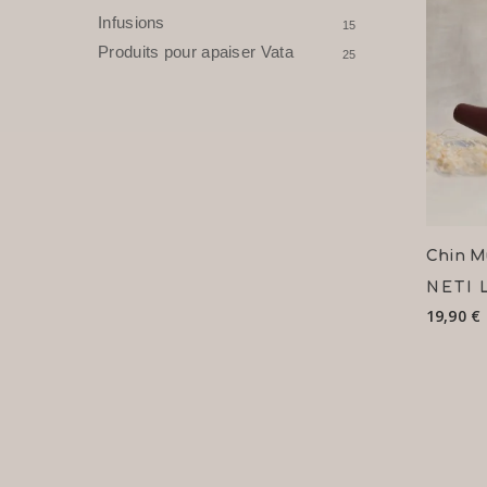
Infusions
15
Produits pour apaiser Vata
25
Ch
Chin M
NETI 
19,90
€